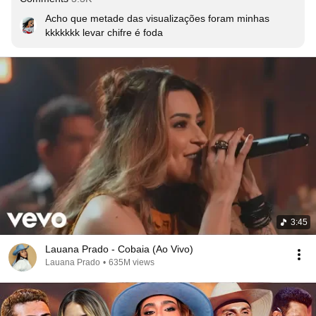
Acho que metade das visualizações foram minhas 
kkkkkkk levar chifre é foda
3:45
Lauana Prado - Cobaia (Ao Vivo)
Lauana Prado
•
635M views