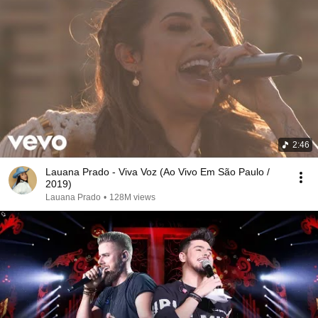
2:46
Lauana Prado - Viva Voz (Ao Vivo Em São Paulo /
2019)
Lauana Prado
•
128M views