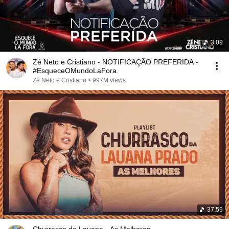
3:09
Zé Neto e Cristiano - NOTIFICAÇÃO PREFERIDA -
#EsqueceOMundoLaFora
Zé Neto e Cristiano
•
997M views
37:59