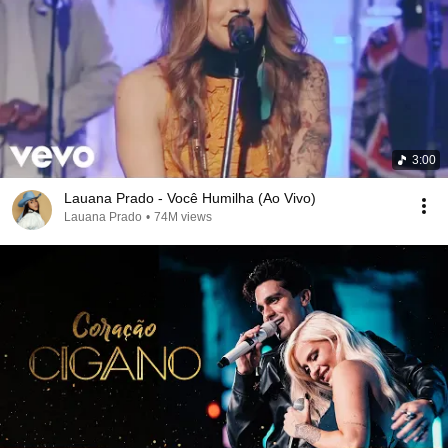
3:00
Lauana Prado - Você Humilha (Ao Vivo)
Lauana Prado
•
74M views