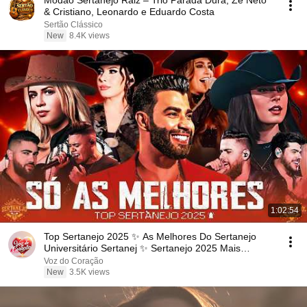
Modão Sertanejo Raiz – Trio Parada Dura, Zé Neto
& Cristiano, Leonardo e Eduardo Costa
Sertão Clássico
New
8.4K views
1:02:54
Top Sertanejo 2025 ✨ As Melhores Do Sertanejo
Universitário Sertanej ✨ Sertanejo 2025 Mais
Tocadas
Voz do Coração
New
3.5K views