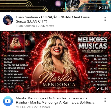
3:38
Luan Santana - CORAÇÃO CIGANO feat Luísa
Sonza (LUAN CITY)
Luan Santana
•
229M views
41:30
Marília Mendonça - Os Grandes Sucessos da
Rainha - Marilia Mendonça A Rainha da Sofrência
MELODIAS
•
223K views