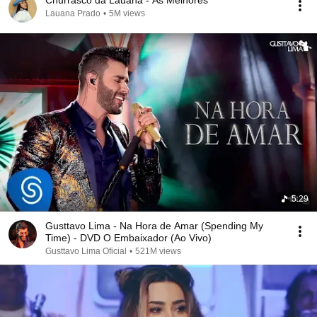
Churrasco da Lauana - As Melhores
Lauana Prado
•
5M views
5:29
Gusttavo Lima - Na Hora de Amar (Spending My
Time) - DVD O Embaixador (Ao Vivo)
Gusttavo Lima Oficial
•
521M views