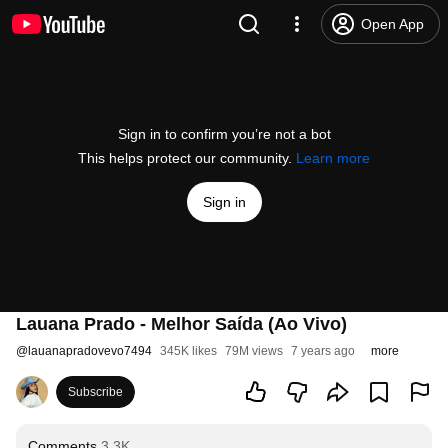
Open App
Sign in to confirm you’re not a bot
This helps protect our community.
Learn more
Sign in
Lauana Prado - Melhor Saída (Ao Vivo)
@
lauanapradovevo7494
345K likes
79M views
7 years ago
more
Subscribe
Comments
3.3K