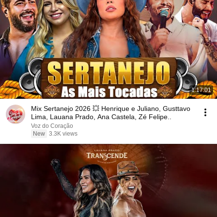
1:17:01
Mix Sertanejo 2026 💥 Henrique e Juliano, Gusttavo
Lima, Lauana Prado, Ana Castela, Zé Felipe..
Voz do Coração
New
3.3K views